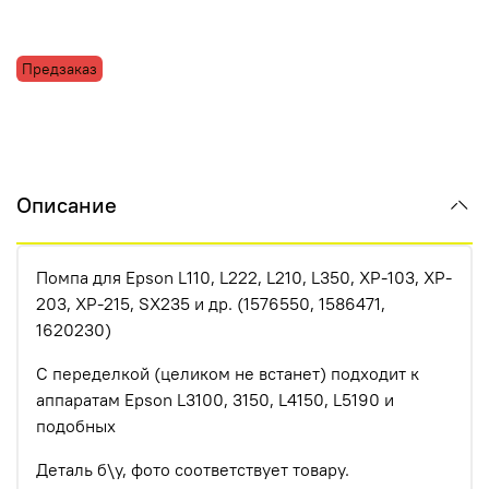
Предзаказ
Описание
Помпа для Epson L110, L222, L210, L350, XP-103, XP-
203, XP-215, SX235 и др. (1576550, 1586471,
1620230)
С переделкой (целиком не встанет) подходит к
аппаратам Epson L3100, 3150, L4150, L5190 и
подобных
Деталь б\у, фото соответствует товару.