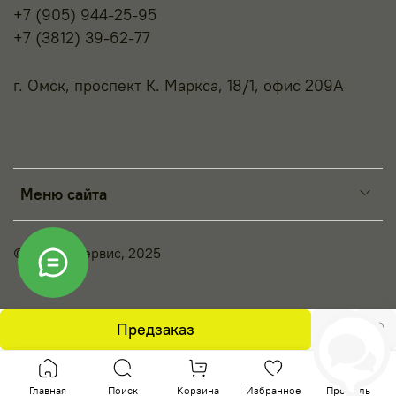
+7 (905) 944-25-95
+7 (3812) 39-62-77
г. Омск, проспект К. Маркса, 18/1, офис 209А
Меню сайта
© Принт-Сервис, 2025
Предзаказ
Главная
Поиск
Корзина
Избранное
Профиль