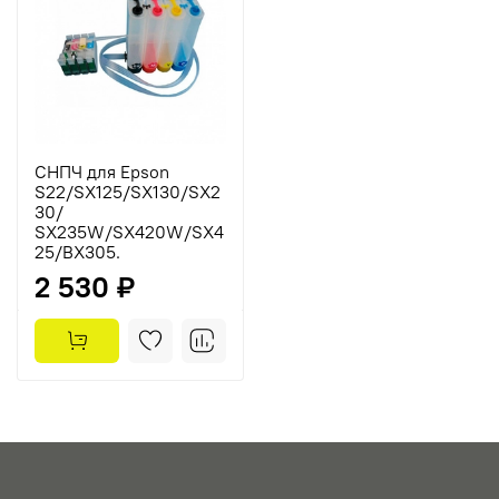
СНПЧ для Epson
S22/SX125/SX130/SX2
30/
SX235W/SX420W/SX4
25/BX305.
2 530 ₽