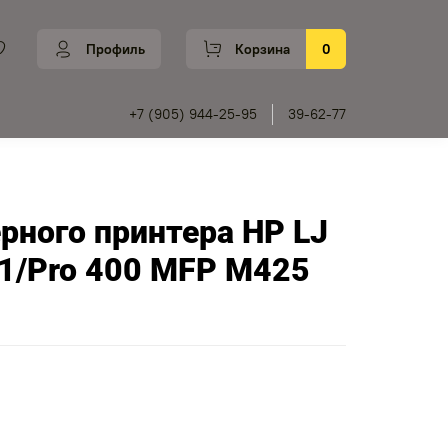
Профиль
Корзина
0
+7 (905) 944-25-95
39-62-77
ого принтера HP LJ
1/Pro 400 MFP M425