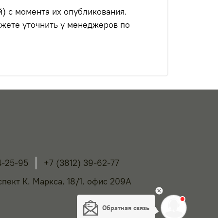
) с момента их опубликования.
жете уточнить у менеджеров по
4-25-95
+7 (3812) 39-62-77
спект К. Маркса, 18/1, офис 209А
b
Обратная связь