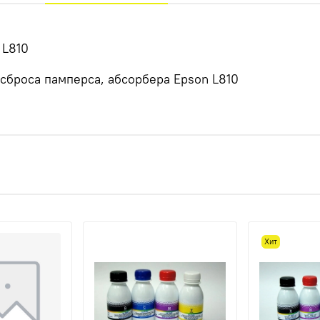
 L810
сброса памперса, абсорбера Epson L810
Хит