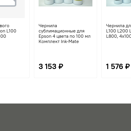
вого
Чернила
Чернила д
on L100
сублимационные для
L100 L200 
100
Epson 4 цвета по 100 мл
L800, 4х10
Комплект Ink-Mate
3 153 ₽
1 576 ₽