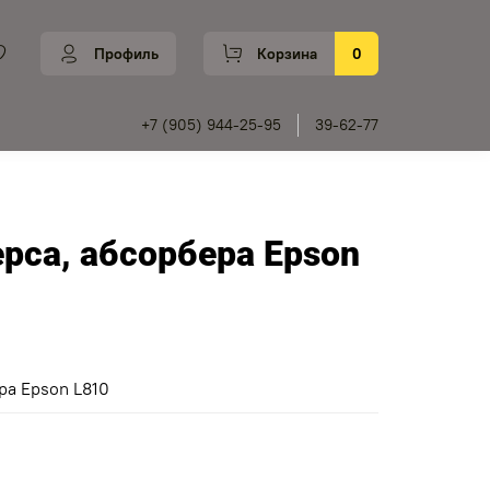
Профиль
Корзина
0
+7 (905) 944-25-95
39-62-77
рса, абсорбера Epson
ра Epson L810