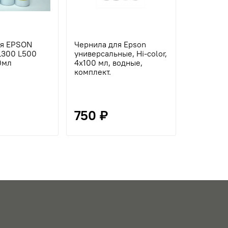
ля EPSON
Чернила для Epson
Трубки п
L300 L500
универсальные, Hi-color,
Epson
0мл
4х100 мл, водные,
L110/L12
комплект.
00 (O) 15
750 ₽
1 218 