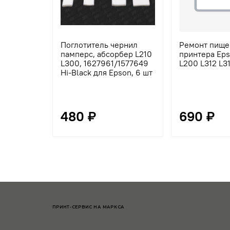
Поглотитель чернил
Ремонт пище
памперс, абсорбер L210
принтера Eps
L300, 1627961/1577649
L200 L312 L3
Hi-Black для Epson, 6 шт
480 ₽
690 ₽
ПРИНТ-СЕРВИС НА МАРКСА