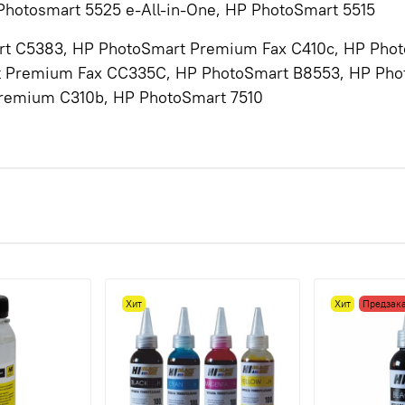
Photosmart 5525 e-All-in-One, HP PhotoSmart 5515
art C5383, HP PhotoSmart Premium Fax C410c, HP Ph
 Premium Fax CC335C, HP PhotoSmart B8553, HP Pho
remium C310b, HP PhotoSmart 7510
Хит
Хит
Предзак