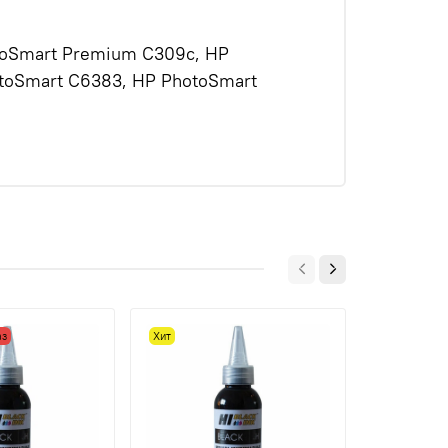
otoSmart Premium C309c, HP
toSmart C6383, HP PhotoSmart
аз
Хит
Хит