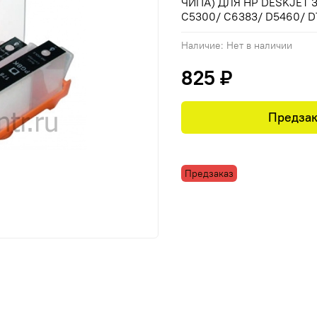
ЧИПА) ДЛЯ HP DESKJET 3
C5300/ C6383/ D5460/ 
Наличие:
Нет в наличии
825 ₽
Предзак
Предзаказ