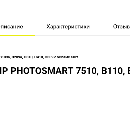
писание
Характеристики
Отзы
109а, В209а, С310, С410, С309 с чипами 5шт
HP PHOTOSMART 7510, B110, В