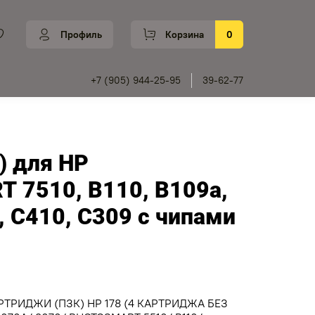
Профиль
Корзина
0
+7 (905) 944-25-95
39-62-77
) для HP
 7510, B110, В109а,
, С410, С309 с чипами
ТРИДЖИ (ПЗК) HP 178 (4 КАРТРИДЖА БЕЗ