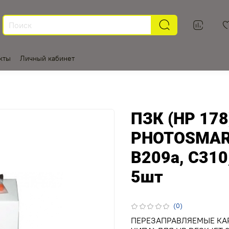
кты
Личный кабинет
ПЗК (HP 178
PHOTOSMART
В209а, С310
5шт
(0)
ПЕРЕЗАПРАВЛЯЕМЫЕ КАР