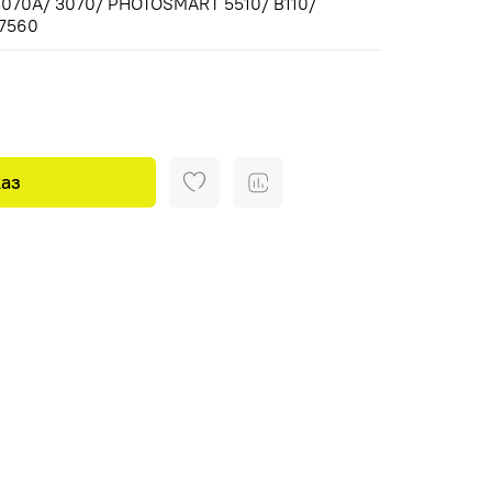
070A/ 3070/ PHOTOSMART 5510/ B110/
D7560
аз