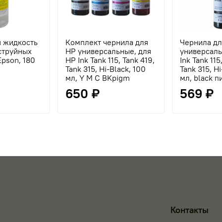
 жидкость
Комплект чернила для
Чернила дл
 струйных
HP универсальные, для
универсаль
pson, 180
HP Ink Tank 115, Tank 419,
Ink Tank 115
Tank 315, Hi-Black, 100
Tank 315, H
мл, Y M C BKpigm
мл, black 
650 ₽
569 ₽
Контакты