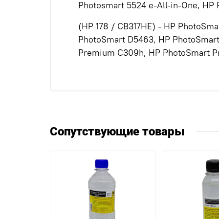
Photosmart 5524 e-All-in-One, HP 
(HP 178 / CB317HE) - HP PhotoSm
PhotoSmart D5463, HP PhotoSmart
Premium C309h, HP PhotoSmart P
Сопутствующие товары