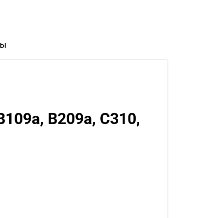
вы
109а, В209а, С310,