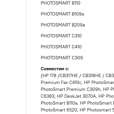
PHOTOSMART B110
PHOTOSMART В109а
PHOTOSMART В209а
PHOTOSMART С310
PHOTOSMART С410
PHOTOSMART С309
Совместим с:
(HP 178 /CB317HE / CB318HE / CB
Premium Fax C410c, HP PhotoSmar
PhotoSmart Premium C309h, HP Ph
C6383, HP DeskJet 3070A, HP Pho
PhotoSmart B110a, HP PhotoSmart 
PhotoSmart 6520, HP Photosmart 55