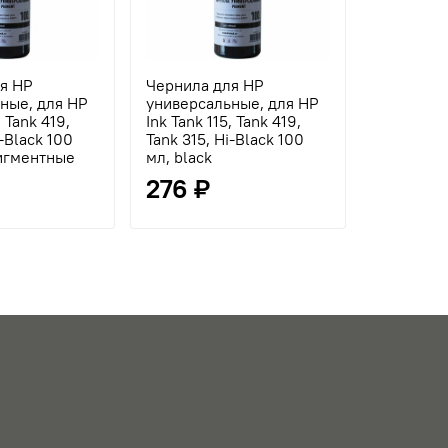
я HP
Чернила для HP
Чернила 
ные, для HP
универсальные, для HP
универса
, Tank 419,
Ink Tank 115, Tank 419,
Ink Tank 1
i-Black 100
Tank 315, Hi-Black 100
Tank 315 
пигментные
мл, black
cyan
276 ₽
276 ₽