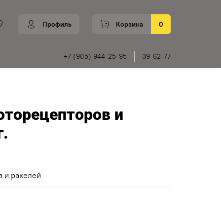
Профиль
Корзина
0
+7 (905) 944-25-95
39-62-77
оторецепторов и
г.
в и ракелей