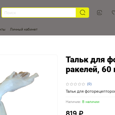
кты
Личный кабинет
Тальк для ф
ракелей, 60 
(0)
Тальк для фоторецепторо
Наличие:
В наличии
819 ₽