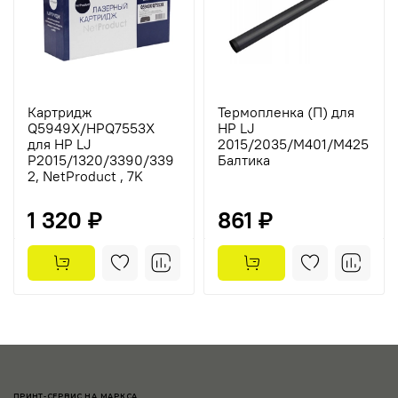
Картридж
Термопленка (П) для
Q5949X/HPQ7553X
HP LJ
для HP LJ
2015/2035/M401/M425
P2015/1320/3390/339
Балтика
2, NetProduct , 7K
1 320 ₽
861 ₽
ПРИНТ-СЕРВИС НА МАРКСА