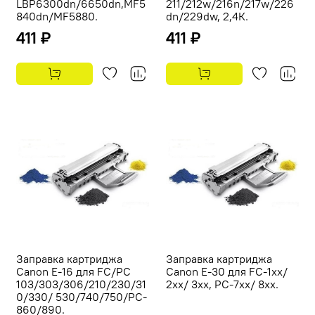
LBP6300dn/6650dn,MF5
211/212w/216n/217w/226
840dn/MF5880.
dn/229dw, 2,4К.
411 ₽
411 ₽
Заправка картриджа
Заправка картриджа
Canon E-16 для FC/PC
Canon E-30 для FC-1xx/
103/303/306/210/230/31
2xx/ 3xx, PC-7хх/ 8xx.
0/330/ 530/740/750/PC-
860/890.